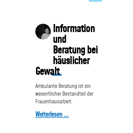
Notfalltasche
Information
Kinder
und
im
Frauenhaus
Beratung bei
häuslicher
Gewalt
Ehemalige
Ambulante Beratung ist ein
Jobs
wesentlicher Bestandteil der
Frauenhausarbeit.
bei
uns
Weiterlesen …