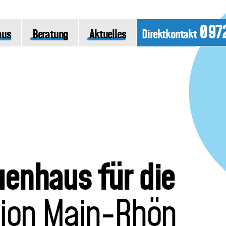
097
aus
Beratung
Aktuelles
Direktkontakt
uenhaus für die
ion Main-Rhön