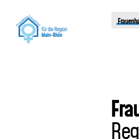
Frauenh
Fra
Reg