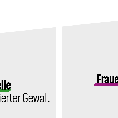
Fraue
lle
ierter Gewalt