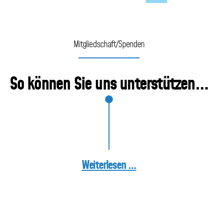
Notfalltasche
Kinder
Mitgliedschaft/Spenden
im
Frauenhaus
So können Sie uns unterstützen...
Ehemalige
Jobs
Weiterlesen …
bei
uns