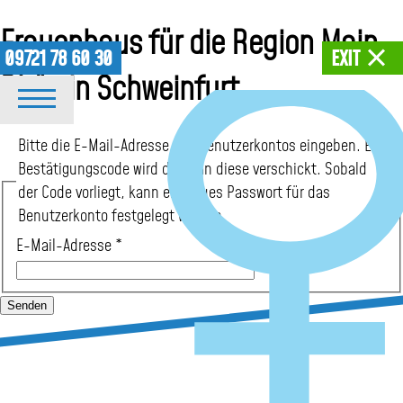
Frauenhaus für die Region Main-
09721 78 60 30
EXIT
Rhön in Schweinfurt
Bitte die E-Mail-Adresse des Benutzerkontos eingeben. Ein
Bestätigungscode wird dann an diese verschickt. Sobald
Frauenhaus
der Code vorliegt, kann ein neues Passwort für das
Benutzerkonto festgelegt werden.
E-Mail-Adresse
*
Leben
im
Senden
Frauenhaus
Checkliste