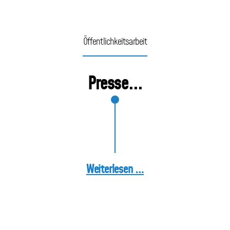
Beratung
Öffentlichkeitsarbeit
Aktuelles
Presse...
Öffentlichkeitsarbeit
Downloads+Links
Weiterlesen …
Spenden