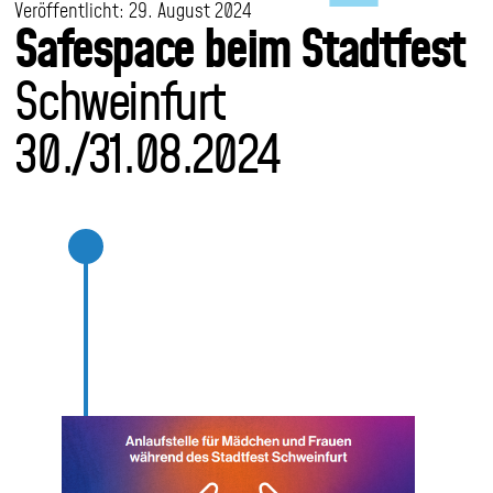
Notfalltasche
Veröffentlicht: 29. August 2024
Safespace beim Stadtfest
Schweinfurt
Kinder
im
30./31.08.2024
Frauenhaus
Ehemalige
Jobs
bei
uns